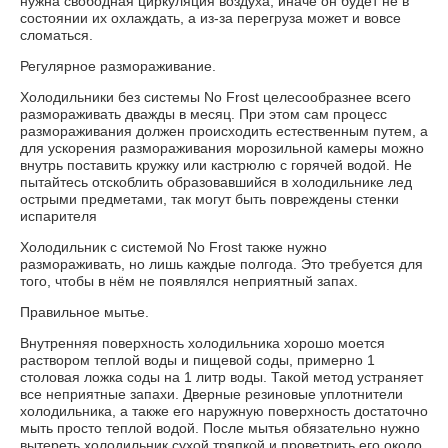
нужна свободная циркуляция воздуха, иначе он будет не в
состоянии их охлаждать, а из-за перегруза может и вовсе
сломаться.
Регулярное размораживание.
Холодильники без системы No Frost целесообразнее всего
размораживать дважды в месяц. При этом сам процесс
размораживания должен происходить естественным путем, а
для ускорения размораживания морозильной камеры можно
внутрь поставить кружку или кастрюлю с горячей водой. Не
пытайтесь отскоблить образовавшийся в холодильнике лед
острыми предметами, так могут быть повреждены стенки
испарителя
Холодильник с системой No Frost также нужно
размораживать, но лишь каждые полгода. Это требуется для
того, чтобы в нём не появлялся неприятный запах.
Правильное мытье.
Внутренняя поверхность холодильника хорошо моется
раствором теплой воды и пищевой соды, примерно 1
столовая ложка соды на 1 литр воды. Такой метод устраняет
все неприятные запахи. Дверные резиновые уплотнители
холодильника, а также его наружную поверхность достаточно
мыть просто теплой водой. После мытья обязательно нужно
вытереть холодильник сухой тряпкой и проветрить его около