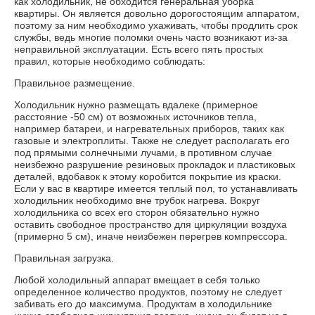
КОНТАКТЫ
как холодильник, не обходится генеральная уборка
квартиры. Он является довольно дорогостоящим аппаратом,
поэтому за ним необходимо ухаживать, чтобы продлить срок
НА ЗАМЕТКУ
службы, ведь многие поломки очень часто возникают из-за
неправильной эксплуатации. Есть всего пять простых
правил, которые необходимо соблюдать:
РАЙОНЫ
Правильное размещение.
Холодильник нужно размещать вдалеке (примерное
расстояние -50 см) от возможных источников тепла,
например батареи, и нагревательных приборов, таких как
газовые и электроплиты. Также не следует располагать его
под прямыми солнечными лучами, в противном случае
неизбежно разрушение резиновых прокладок и пластиковых
деталей, вдобавок к этому коробится покрытие из краски.
Если у вас в квартире имеется теплый пол, то устанавливать
холодильник необходимо вне трубок нагрева. Вокруг
холодильника со всех его сторон обязательно нужно
оставить свободное пространство для циркуляции воздуха
(примерно 5 см), иначе неизбежен перегрев компрессора.
Правильная загрузка.
Любой холодильный аппарат вмещает в себя только
определенное количество продуктов, поэтому не следует
забивать его до максимума. Продуктам в холодильнике