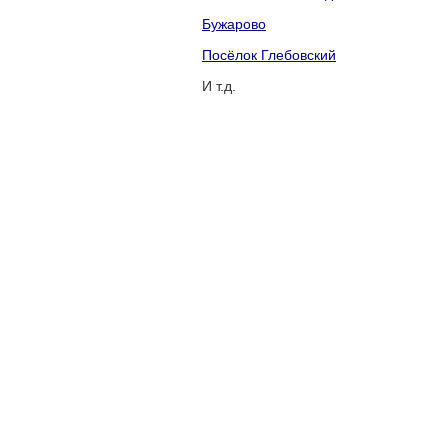
Бужарово
Посёлок Глебовский
И т.д.